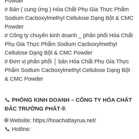
Phụ Gia Thực Phẩm Sodium Cacboxylmethyl
Cellulose Dạng Bột & CMC Powder
# Đơn vị phân phối ⌠ bán Hóa Chất Phụ Gia Thực
Phẩm Sodium Cacboxylmethyl Cellulose Dạng Bột
& CMC Powder
📞
PHÒNG KINH DOANH – CÔNG TY HÓA CHẤT
ĐẮC TRƯỜNG PHÁT
🌐
🌐 Website: https://hoachattayrua.net/
📞 Hotline:
– 0933.920.505 – 028.3504.5555
– 028.3756.1835 – 028.3756.1840 –
028.3756.1841- 028.3756.1842
– 0932.660.696 – 0901.326.566 – 0906.387.866 –