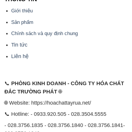
Tin tức
Liên hệ
📞
PHÒNG KINH DOANH - CÔNG TY HÓA CHẤT
ĐẮC TRƯỜNG PHÁT
🌐
🌐 Website: https://hoachattayrua.net/
📞 Hotline: - 0933.920.505 - 028.3504.5555
- 028.3756.1835 - 028.3756.1840 - 028.3756.1841-
028.3756.1842
- 0932.660.696 - 0901.326.566 - 0906.387.866 -
0902.765.866
📧 Email: hoachat@dactruongphat.vn