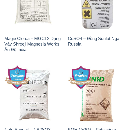
Magie Clorua – MGCL2 Dạng
CuSO4 – Đồng Sunfat Nga
Vảy Shreeji Magnesia Works
Russia
Ấn Độ India
Natri Sunphit – NA2SO3
KOH ( 90%) – Potassium
Trung Quốc China
Hydroxide Unid Hàn Quốc
Korea