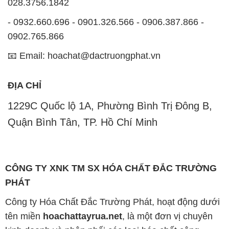
ĐỊA CHỈ
1229C Quốc lộ 1A, Phường Bình Trị Đông B,
Quận Bình Tân, TP. Hồ Chí Minh
CÔNG TY XNK TM SX HÓA CHẤT ĐẮC TRƯỜNG
PHÁT
Công ty Hóa Chất Đắc Trường Phát, hoạt động dưới
tên miền
hoachattayrua.net
, là một đơn vị chuyên
kinh doanh và phân phối các loại hóa chất công
nghiệp đa dạng, nhằm đáp ứng nhu cầu sử dụng của
khách hàng một cách tốt nhất.
Chúng tôi cam kết mang đến sự hài lòng và đáp ứng