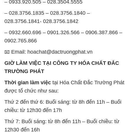
0902.765.866
📧 Email: hoachat@dactruongphat.vn
GIỜ LÀM VIỆC TẠI CÔNG TY HÓA CHẤT ĐẮC
TRƯỜNG PHÁT
Thời gian làm việc
tại Hóa Chất Đắc Trường Phát
được tổ chức như sau:
Thứ 2 đến thứ 6: Buổi sáng: từ 8h đến 11h – Buổi
chiều: từ 12h30 đến 17h
Thứ 7: Buổi sáng: từ 8h đến 11h – Buổi chiều: từ
12h30 đến 16h
Chủ nhật: Nghỉ chủ nhật hàng tuần
Chúng tôi rất trân trọng thời gian và cam kết tuân
thủ giờ làm việc để đảm bảo sự hỗ trợ tốt nhất cho