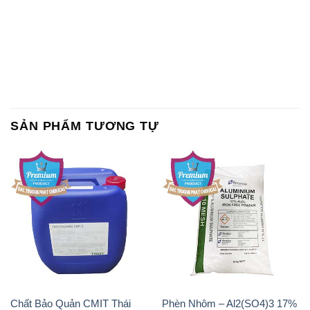
SẢN PHẨM TƯƠNG TỰ
Chất Bảo Quản CMIT Thái
Phèn Nhôm – Al2(SO4)3 17%
Lan Thailand
Ấn Độ India