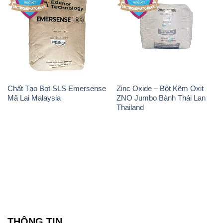
Chất Tạo Bọt SLS Emersense
Zinc Oxide – Bột Kẽm Oxit
Mã Lai Malaysia
ZNO Jumbo Bành Thái Lan
Thailand
THÔNG TIN
Giới thiệu
Sản phẩm
Chính sách và quy định chung