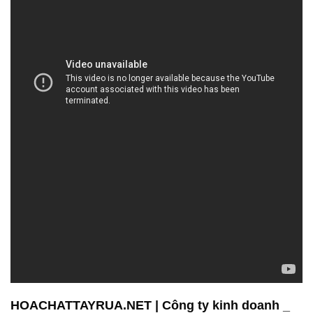
HOACHATTAYRUA.NET | Công ty kinh doanh _
thương mại hóa chất tại Thành phố Hồ Chí Minh
Công ty Hóa chất Đắc Trường Phát là một doanh
nghiệp chuyên trong lĩnh vực bán và phân phối hóa
chất. Chúng tôi tập trung vào việc cung cấp các giải