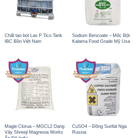
Chất tạo bọt Las P Tico Tank
Sodium Benzoate – Mốc Bột
IBC Bồn Việt Nam
Kalama Food Grade Mỹ Usa
Magie Clorua – MGCL2 Dạng
CuSO4 – Đồng Sunfat Nga
Vảy Shreeji Magnesia Works
Russia
Ấn Độ India