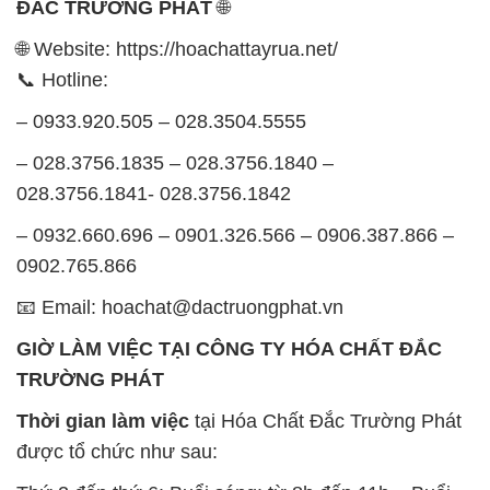
– 028.3756.1835 – 028.3756.1840 –
028.3756.1841- 028.3756.1842
– 0932.660.696 – 0901.326.566 – 0906.387.866 –
0902.765.866
📧 Email: hoachat@dactruongphat.vn
GIỜ LÀM VIỆC TẠI CÔNG TY HÓA CHẤT ĐẮC
TRƯỜNG PHÁT
Thời gian làm việc
tại Hóa Chất Đắc Trường Phát
được tổ chức như sau:
Thứ 2 đến thứ 6: Buổi sáng: từ 8h đến 11h – Buổi
chiều: từ 12h30 đến 17h
Thứ 7: Buổi sáng: từ 8h đến 11h – Buổi chiều: từ
12h30 đến 16h