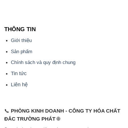
Giới thiệu
Sản phẩm
Chính sách và quy định chung
Tin tức
Liên hệ
📞
PHÒNG KINH DOANH - CÔNG TY HÓA CHẤT
ĐẮC TRƯỜNG PHÁT
🌐
🌐 Website: https://hoachattayrua.net/
📞 Hotline: - 0933.920.505 - 028.3504.5555
- 028.3756.1835 - 028.3756.1840 - 028.3756.1841-
028.3756.1842