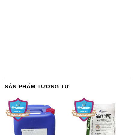
SẢN PHẨM TƯƠNG TỰ
Chất Bảo Quản CMIT Thái
Phèn Nhôm – Al2(SO4)3 17%
Lan Thailand
Ấn Độ India