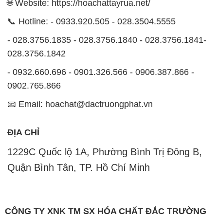
- 0932.660.696 - 0901.326.566 - 0906.387.866 -
0902.765.866
📧 Email: hoachat@dactruongphat.vn
ĐỊA CHỈ
1229C Quốc lộ 1A, Phường Bình Trị Đông B,
Quận Bình Tân, TP. Hồ Chí Minh
CÔNG TY XNK TM SX HÓA CHẤT ĐẮC TRƯỜNG
PHÁT
Công ty Hóa Chất Đắc Trường Phát, hoạt động dưới
tên miền
hoachattayrua.net
, là một đơn vị chuyên
kinh doanh và phân phối các loại hóa chất công