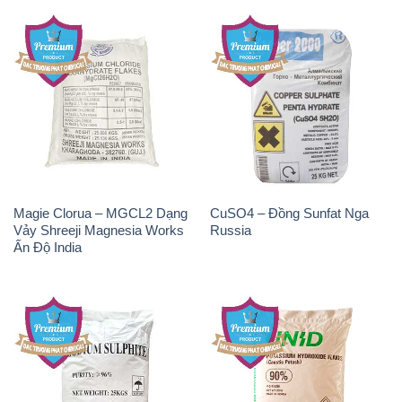
Magie Clorua – MGCL2 Dạng
CuSO4 – Đồng Sunfat Nga
Vảy Shreeji Magnesia Works
Russia
Ấn Độ India
Natri Sunphit – NA2SO3
KOH ( 90%) – Potassium
Trung Quốc China
Hydroxide Unid Hàn Quốc