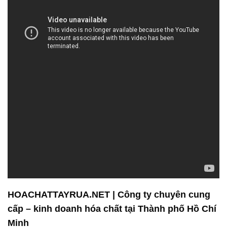
HOACHATTAYRUA.NET | Công ty chuyên cung
cấp – kinh doanh hóa chất tại Thành phố Hồ Chí
Minh
Công ty Hóa chất Đắc Trường Phát là một đơn vị
hàng đầu trong lĩnh vực cung cấp và phân phối hóa
chất tại Việt Nam. Chúng tôi tự hào là một đối tác
đáng tin cậy cho hàng ngàn khách hàng trong nhiều