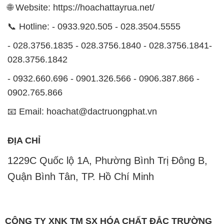
- 0932.660.696 - 0901.326.566 - 0906.387.866 -
0902.765.866
📧 Email: hoachat@dactruongphat.vn
ĐỊA CHỈ
1229C Quốc lộ 1A, Phường Bình Trị Đông B,
Quận Bình Tân, TP. Hồ Chí Minh
CÔNG TY XNK TM SX HÓA CHẤT ĐẮC TRƯỜNG
PHÁT
Công ty Hóa Chất Đắc Trường Phát, hoạt động dưới
tên miền
hoachattayrua.net
, là một đơn vị chuyên
kinh doanh và phân phối các loại hóa chất công