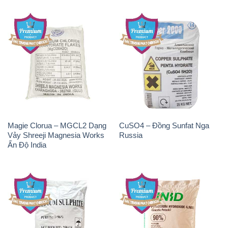
Magie Clorua – MGCL2 Dạng
CuSO4 – Đồng Sunfat Nga
Vảy Shreeji Magnesia Works
Russia
Ấn Độ India
Natri Sunphit – NA2SO3
KOH ( 90%) – Potassium