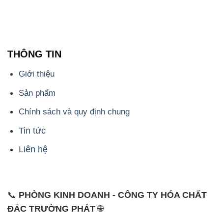
Giới thiệu
Sản phẩm
Chính sách và quy định chung
Tin tức
Liên hệ
📞
PHÒNG KINH DOANH - CÔNG TY HÓA CHẤT
ĐẮC TRƯỜNG PHÁT
🌐
🌐 Website: https://hoachattayrua.net/
📞 Hotline: - 0933.920.505 - 028.3504.5555
- 028.3756.1835 - 028.3756.1840 - 028.3756.1841-
028.3756.1842