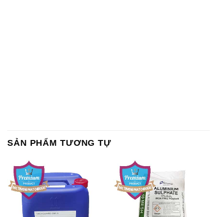
SẢN PHẨM TƯƠNG TỰ
Chất Bảo Quản CMIT Thái
Phèn Nhôm – Al2(SO4)3 17%