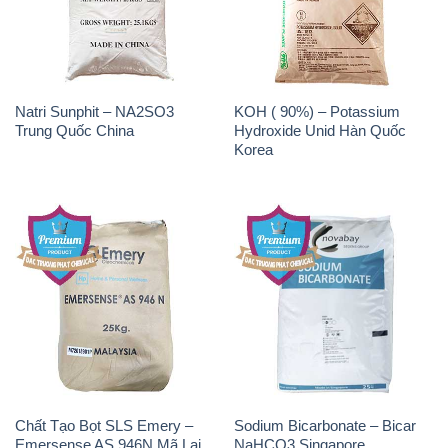
Trung Quốc China
Hydroxide Unid Hàn Quốc
Korea
Chất Tạo Bọt SLS Emery –
Sodium Bicarbonate – Bicar
Emersense AS 946N Mã Lai
NaHCO3 Singapore
Malaysia