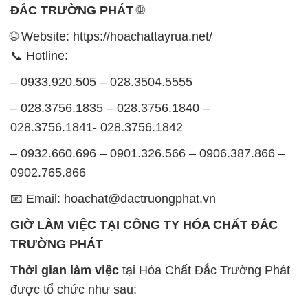
– 028.3756.1835 – 028.3756.1840 –
028.3756.1841- 028.3756.1842
– 0932.660.696 – 0901.326.566 – 0906.387.866 –
0902.765.866
📧 Email: hoachat@dactruongphat.vn
GIỜ LÀM VIỆC TẠI CÔNG TY HÓA CHẤT ĐẮC
TRƯỜNG PHÁT
Thời gian làm việc
tại Hóa Chất Đắc Trường Phát
được tổ chức như sau:
Thứ 2 đến thứ 6: Buổi sáng: từ 8h đến 11h – Buổi
chiều: từ 12h30 đến 17h
Thứ 7: Buổi sáng: từ 8h đến 11h – Buổi chiều: từ
12h30 đến 16h