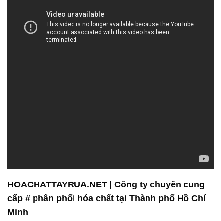
HOACHATTAYRUA.NET | Công ty chuyên cung
cấp # phân phối hóa chất tại Thành phố Hồ Chí
Minh
Rõ ràng Công ty Hóa Chất Đắc Trường Phát đã tạo
dựng một danh tiếng vững chắc trong ngành công
nghiệp hóa chất. Với kinh nghiệm lâu năm, họ
không chỉ là đối tác tin cậy của các công ty sản xuất