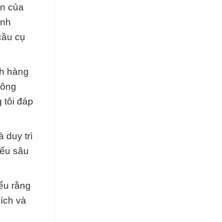
ốn của
inh
cầu cụ
ch hàng
công
 tôi đáp
 duy trì
iểu sâu
ểu rằng
 ích và