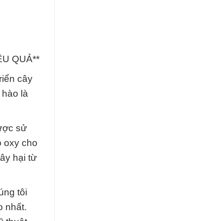
ỆU QUẢ**
riển cây
 hào là
ược sử
p oxy cho
ây hại từ
úng tôi
 nhất.