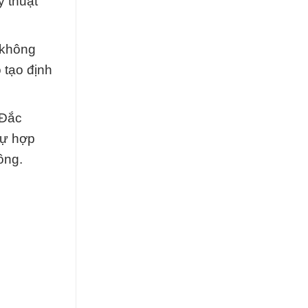
ỹ thuật
i không
 tạo định
 Đắc
sự hợp
ồng.