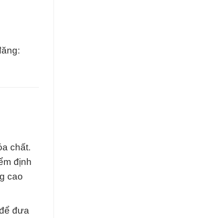
đăng:
a chất.
ểm định
ng cao
 để đưa