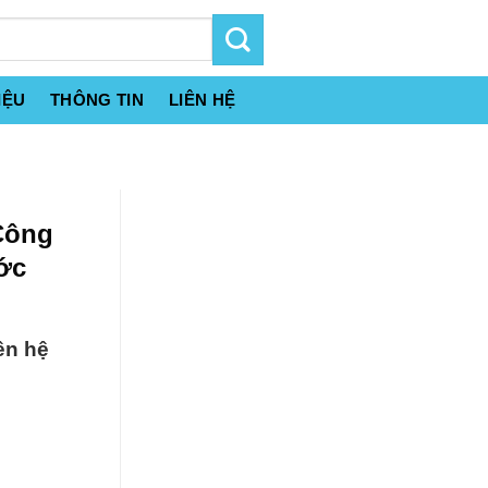
IỆU
THÔNG TIN
LIÊN HỆ
Công
ớc
ên hệ