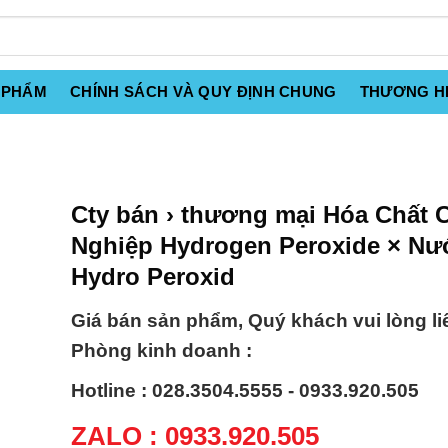
 PHẨM
CHÍNH SÁCH VÀ QUY ĐỊNH CHUNG
THƯƠNG H
Cty bán › thương mại Hóa Chất 
Nghiệp Hydrogen Peroxide × Nư
Hydro Peroxid
Giá bán sản phẩm, Quý khách vui lòng li
Phòng kinh doanh :
Hotline : 028.3504.5555 - 0933.920.505
ZALO : 0933.920.505