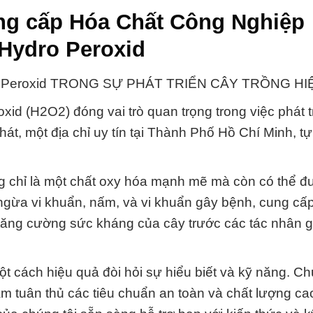
ung cấp Hóa Chất Công Nghiệp
Hydro Peroxid
ro Peroxid TRONG SỰ PHÁT TRIỂN CÂY TRỒNG HI
d (H2O2) đóng vai trò quan trọng trong việc phát t
t, một địa chỉ uy tín tại Thành Phố Hồ Chí Minh, tự
 chỉ là một chất oxy hóa mạnh mẽ mà còn có thể đ
ngừa vi khuẩn, nấm, và vi khuẩn gây bệnh, cung cấ
p tăng cường sức kháng của cây trước các tác nhân g
t cách hiệu quả đòi hỏi sự hiểu biết và kỹ năng. Ch
 tuân thủ các tiêu chuẩn an toàn và chất lượng cao