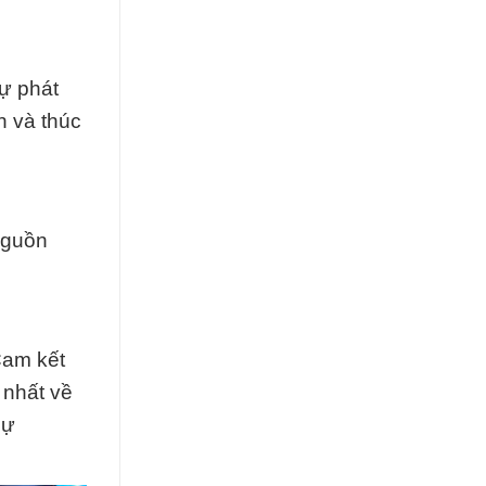
ự phát
h và thúc
nguồn
Cam kết
 nhất về
sự