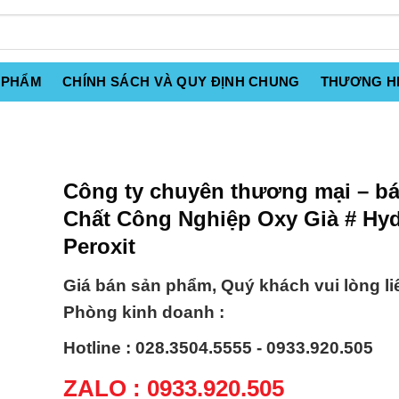
 PHẨM
CHÍNH SÁCH VÀ QUY ĐỊNH CHUNG
THƯƠNG H
Công ty chuyên thương mại – b
Chất Công Nghiệp Oxy Già # Hy
Peroxit
Giá bán sản phẩm, Quý khách vui lòng li
Phòng kinh doanh :
Hotline : 028.3504.5555 - 0933.920.505
ZALO : 0933.920.505