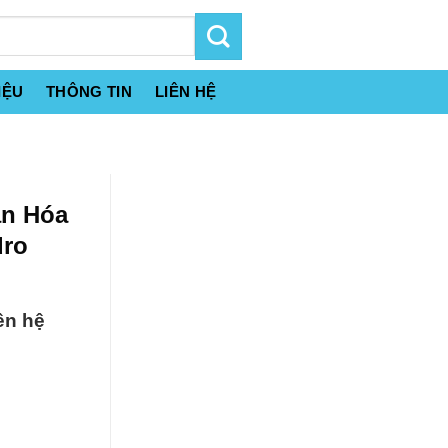
IỆU
THÔNG TIN
LIÊN HỆ
án Hóa
dro
ên hệ