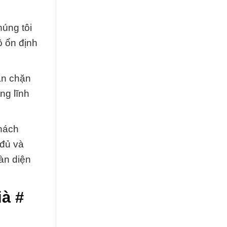
úng tôi
ộ ổn định
ăn chặn
ng lĩnh
thách
 đủ và
àn diện
à #