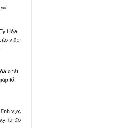
t**
 Ty Hóa
bảo việc
.
Hóa chất
úp tối
 lĩnh vực
ày, từ đó