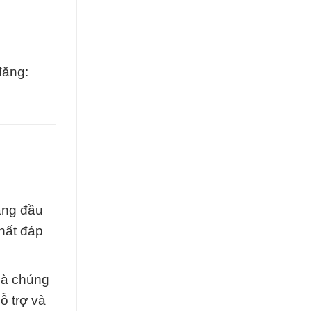
đăng:
àng đầu
hất đáp
mà chúng
ỗ trợ và