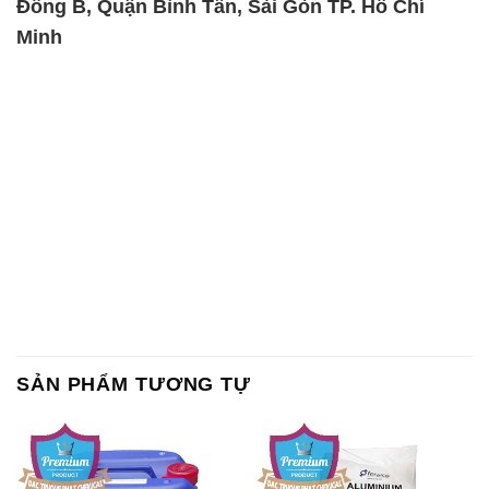
Đông B, Quận Bình Tân, Sài Gòn TP. Hồ Chí
Minh
SẢN PHẨM TƯƠNG TỰ