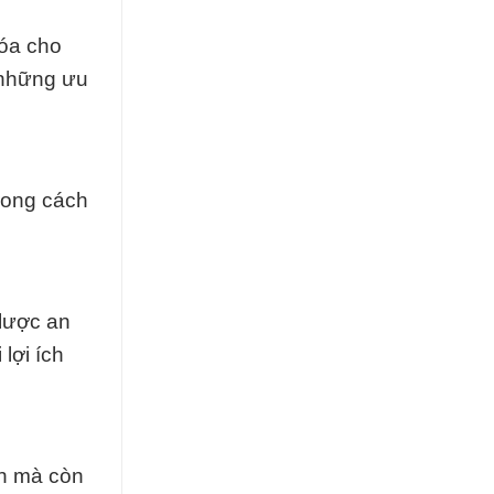
hóa cho
a những ưu
rong cách
lược an
lợi ích
nh mà còn