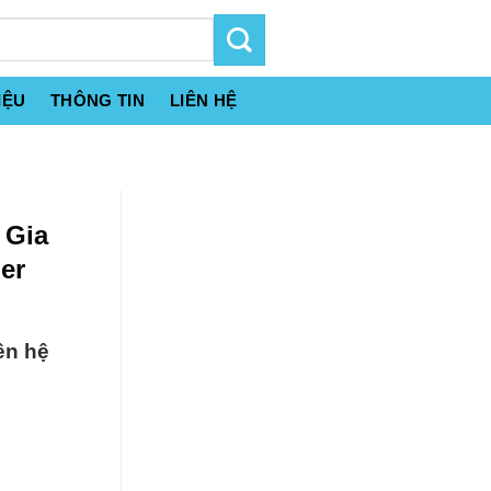
IỆU
THÔNG TIN
LIÊN HỆ
 Gia
er
ên hệ