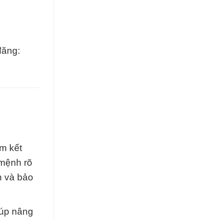
đăng:
m kết
 mệnh rõ
n và bảo
iúp nâng