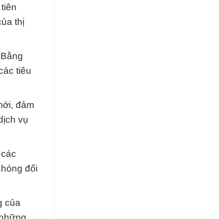
tiên
ủa thị
. Bằng
ác tiêu
mới, đảm
dịch vụ
 các
chóng đối
g của
 những