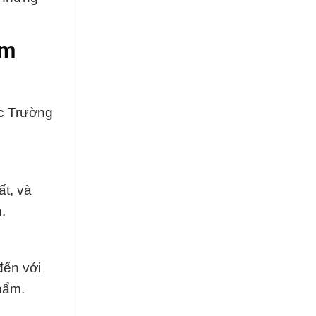
ẩm
c Trường
t, và
.
đến với
hẩm.