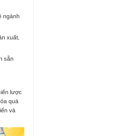
về ngành
ản xuất,
n sẵn
iến lược
hóa quá
iển và