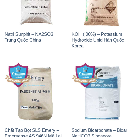
Natri Sunphit – NA2SO3
KOH ( 90%) – Potassium
Trung Quốc China
Hydroxide Unid Hàn Quốc
Korea
Chất Tạo Bọt SLS Emery –
Sodium Bicarbonate – Bicar
Emersense AS 946N Mã Lai
NaHCO3 Singapore