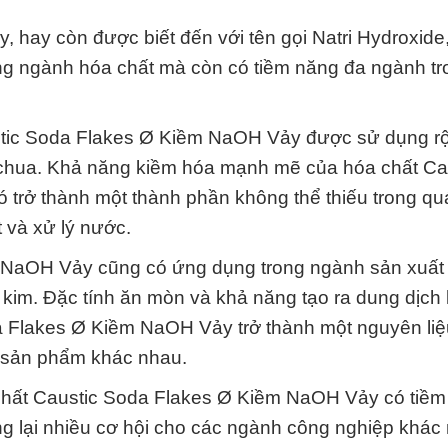
 hay còn được biết đến với tên gọi Natri Hydroxide
rong ngành hóa chất mà còn có tiềm năng đa ngành tr
tic Soda Flakes Ø Kiềm NaOH Vảy được sử dụng rộ
a chua. Khả năng kiềm hóa mạnh mẽ của hóa chất Ca
rở thành một thành phần không thể thiếu trong quá
 và xử lý nước.
m NaOH Vảy cũng có ứng dụng trong ngành sản xuất
im. Đặc tính ăn mòn và khả năng tạo ra dung dịch
 Flakes Ø Kiềm NaOH Vảy trở thành một nguyên li
ều sản phẩm khác nhau.
a chất Caustic Soda Flakes Ø Kiềm NaOH Vảy có tiề
ang lại nhiều cơ hội cho các ngành công nghiệp khác