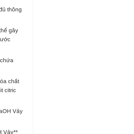
đủ thông
thể gây
nước
 chứa
hóa chất
 citric
 NaOH Vảy
H Vảy**