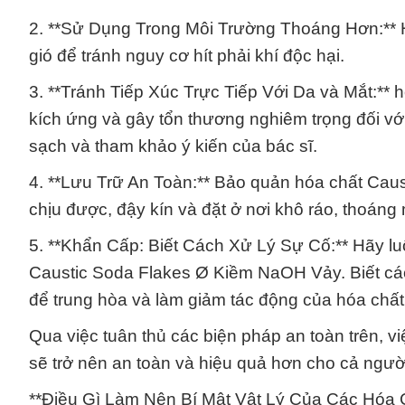
2. **Sử Dụng Trong Môi Trường Thoáng Hơn:** H
gió để tránh nguy cơ hít phải khí độc hại.
3. **Tránh Tiếp Xúc Trực Tiếp Với Da và Mắt:*
kích ứng và gây tổn thương nghiêm trọng đối vớ
sạch và tham khảo ý kiến của bác sĩ.
4. **Lưu Trữ An Toàn:** Bảo quản hóa chất Ca
chịu được, đậy kín và đặt ở nơi khô ráo, thoáng 
5. **Khẩn Cấp: Biết Cách Xử Lý Sự Cố:** Hãy luô
Caustic Soda Flakes Ø Kiềm NaOH Vảy. Biết cách 
để trung hòa và làm giảm tác động của hóa chất k
Qua việc tuân thủ các biện pháp an toàn trên,
sẽ trở nên an toàn và hiệu quả hơn cho cả người
**Điều Gì Làm Nên Bí Mật Vật Lý Của Các Hóa 