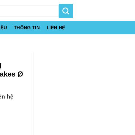
IỆU
THÔNG TIN
LIÊN HỆ
g
lakes Ø
ên hệ