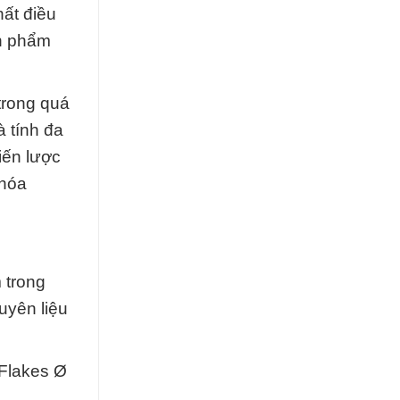
hất điều
ản phẩm
trong quá
à tính đa
iến lược
 hóa
 trong
uyên liệu
Flakes Ø