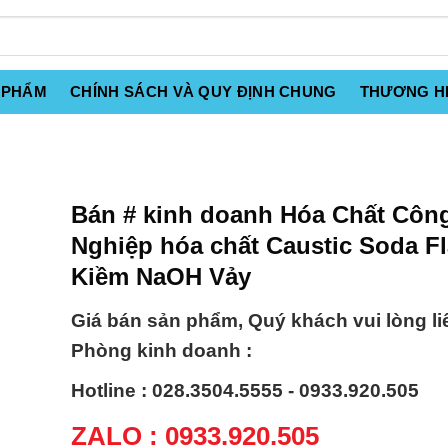
 PHẨM
CHÍNH SÁCH VÀ QUY ĐỊNH CHUNG
THƯƠNG H
Bán # kinh doanh Hóa Chất Côn
Nghiệp hóa chất Caustic Soda F
Kiềm NaOH Vảy
Giá bán sản phẩm, Quý khách vui lòng li
Phòng kinh doanh :
Hotline : 028.3504.5555 - 0933.920.505
ZALO : 0933.920.505