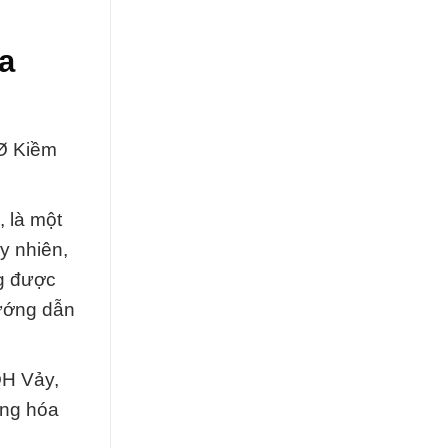
a
 Ø Kiềm
 là một
y nhiên,
ng được
hướng dẫn
OH Vảy,
ống hóa