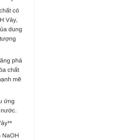
chất có
OH Vảy,
của dung
 tượng
năng phá
óa chất
 mạnh mẽ
ều ứng
 nước.
Vảy**
ềm NaOH