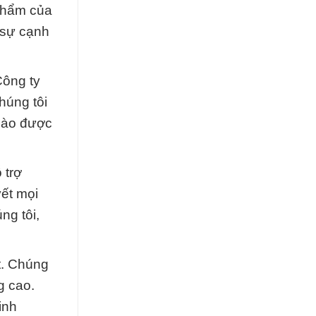
 phẩm của
 sự cạnh
Công ty
húng tôi
 hào được
 trợ
yết mọi
ng tôi,
t. Chúng
g cao.
inh