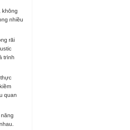
, không
ong nhiều
ng rãi
ustic
 trình
 thực
 kiềm
ệu quan
m năng
 nhau.