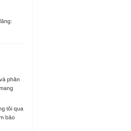
đăng:
 và phân
ể mang
ng tôi qua
ảm bảo