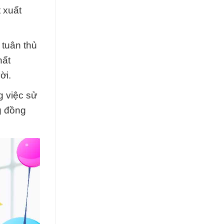
t xuất
 tuân thủ
hất
ời.
g việc sử
g đồng