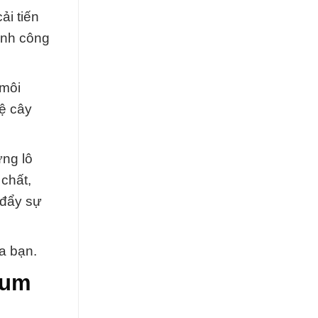
ải tiến
ành công
 môi
ệ cây
ừng lô
chất,
 đẩy sự
a bạn.
ium