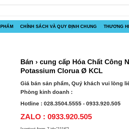
 PHẨM
CHÍNH SÁCH VÀ QUY ĐỊNH CHUNG
THƯƠNG H
Bán › cung cấp Hóa Chất Công 
Potassium Clorua Ø KCL
Giá bán sản phẩm, Quý khách vui lòng li
Phòng kinh doanh :
Hotline : 028.3504.5555 - 0933.920.505
ZALO : 0933.920.505
[contact-form-7 id="1116"]