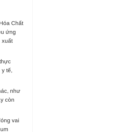
 Hóa Chất
ều ứng
 xuất
 thực
y tế,
hác, như
ày còn
óng vai
sium