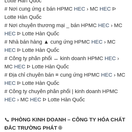
Lotte Hàn Quốc
# Nơi cung ứng ε bán HPMC
HEC
› MC
HEC
Þ
Lotte Hàn Quốc
# Nơi chuyên thương mại _ bán HPMC
HEC
› MC
HEC
Þ Lotte Hàn Quốc
# Nhà bán hàng ▲ cung ứng HPMC
HEC
› MC
HEC
Þ Lotte Hàn Quốc
# Công ty phân phối ↔ kinh doanh HPMC
HEC
›
MC
HEC
Þ Lotte Hàn Quốc
# Địa chỉ chuyên bán ≡ cung ứng HPMC
HEC
› MC
HEC
Þ Lotte Hàn Quốc
# Công ty chuyên phân phối | kinh doanh HPMC
HEC
› MC
HEC
Þ Lotte Hàn Quốc
📞
PHÒNG KINH DOANH – CÔNG TY HÓA CHẤT
ĐẮC TRƯỜNG PHÁT
🌐