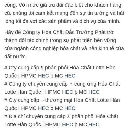
📞 Hotline:
– 0933.920.505 – 028.3504.5555
– 028.3756.1835 – 028.3756.1840 –
028.3756.1841- 028.3756.1842
– 0932.660.696 – 0901.326.566 – 0906.387.866 –
0902.765.866
📧 Email: hoachat@dactruongphat.vn
GIỜ LÀM VIỆC TẠI CÔNG TY HÓA CHẤT ĐẮC
TRƯỜNG PHÁT
Thời gian làm việc
tại Hóa Chất Đắc Trường Phát
được tổ chức như sau:
Thứ 2 đến thứ 6: Buổi sáng: từ 8h đến 11h – Buổi
chiều: từ 12h30 đến 17h
Thứ 7: Buổi sáng: từ 8h đến 11h – Buổi chiều: từ