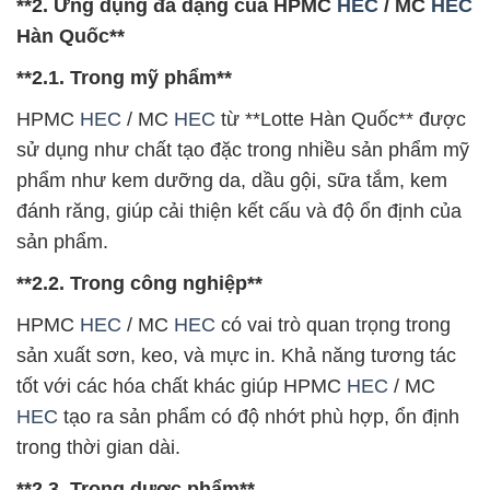
**2. Ứng dụng đa dạng của HPMC
HEC
/ MC
HEC
Hàn Quốc**
**2.1. Trong mỹ phẩm**
HPMC
HEC
/ MC
HEC
từ **Lotte Hàn Quốc** được
sử dụng như chất tạo đặc trong nhiều sản phẩm mỹ
phẩm như kem dưỡng da, dầu gội, sữa tắm, kem
đánh răng, giúp cải thiện kết cấu và độ ổn định của
sản phẩm.
**2.2. Trong công nghiệp**
HPMC
HEC
/ MC
HEC
có vai trò quan trọng trong
sản xuất sơn, keo, và mực in. Khả năng tương tác
tốt với các hóa chất khác giúp HPMC
HEC
/ MC
HEC
tạo ra sản phẩm có độ nhớt phù hợp, ổn định
trong thời gian dài.
**2.3. Trong dược phẩm**