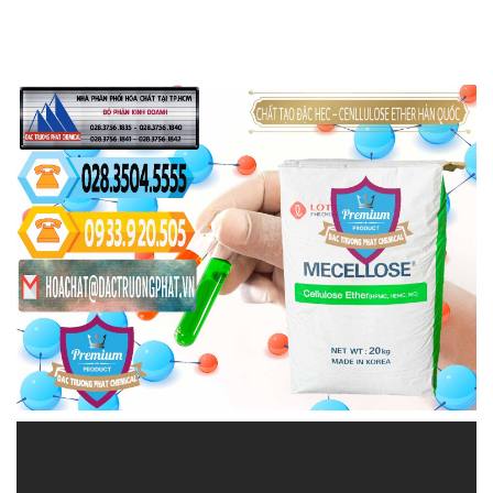
HOACHATTAYRUA.NET | Địa chỉ chuyên
phân phối ♦ bán hóa chất tại Thành phố
Hồ Chí Minh
Công ty Hóa Chất Đắc Trường Phát là đối tác đáng
tin cậy trong lĩnh vực cung cấp và phân phối hóa
chất. Chúng tôi không ngừng cải tiến và nghiên cứu
để đảm bảo rằng sản phẩm của chúng tôi luôn đáp
ứng và vượt qua các yêu cầu khắt khe nhất từ
khách hàng.
Chúng tôi hiểu rõ rằng sự tin tưởng của khách hàng
đến từ chất lượng và an toàn của sản phẩm hóa
chất. Với cam kết này, chúng tôi tự hào là đối tác
đáng tin cậy, mang đến những giải pháp hóa chất
hiệu quả và an toàn cho khách hàng.
Trong bối cảnh ngày nay, khi việc lựa chọn và sử