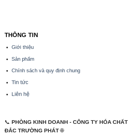
tên miền
hoachattayrua.net
, là một đơn vị chuyên
kinh doanh và phân phối các loại hóa chất công
nghiệp đa dạng, nhằm đáp ứng nhu cầu sử dụng của
khách hàng một cách tốt nhất.
Chúng tôi cam kết mang đến sự hài lòng và đáp ứng
mọi nhu cầu của khách hàng với tiêu chí hàng đầu.
Chúng tôi cung cấp những sản phẩm hóa chất với
chất lượng cao và giá thành hợp lý, đáp ứng các yêu
cầu khắt khe của khách hàng.
Uy tín là một trong những nguyên tắc quan trọng
trong hoạt động kinh doanh của chúng tôi. Chúng tôi
luôn ý thức rằng những sản phẩm mà chúng tôi cung
cấp cần phải đáp ứng tiêu chuẩn chất lượng cao, đáp
ứng yêu cầu và làm hài lòng đối tác. Đồng thời,
chúng tôi cố gắng duy trì mức giá hợp lý, nhằm xây