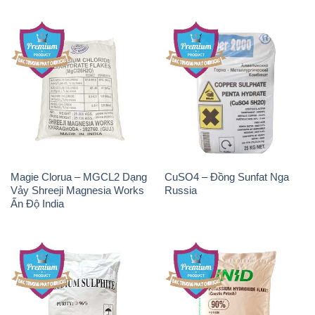
Chất Tạo Bọt SLS Emersense
Zinc Oxide – Bột Kẽm Oxit
Mã Lai Malaysia
ZNO Jumbo Bành Thái Lan
Thailand