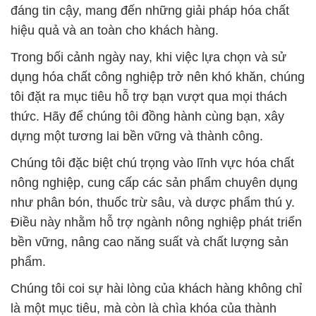
Quốc | HPMC
HEC
þ MC
HEC
# Đơn vị chuyên phân phối > bán Hóa Chất Lotte
Hàn Quốc | HPMC
HEC
þ MC
HEC
# Công ty chuyên cung cấp ⌠ cung ứng Hóa Chất
Lotte Hàn Quốc | HPMC
HEC
þ MC
HEC
# Nơi phân phối § kinh doanh Hóa Chất Lotte Hàn
Quốc | HPMC
HEC
þ MC
HEC
# Đơn vị chuyên phân phối ∩ cung ứng Hóa Chất
Lotte Hàn Quốc | HPMC
HEC
þ MC
HEC
# Nhà phân phối │ bán Hóa Chất Lotte Hàn Quốc |
HPMC
HEC
þ MC
HEC
📞
PHÒNG KINH DOANH – CÔNG TY HÓA CHẤT
ĐẮC TRƯỜNG PHÁT
🌐
🌐 Website: https://hoachattayrua.net/