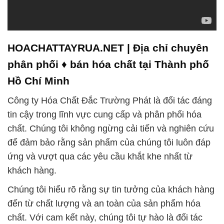
Hãy để Công ty Hóa Chất Đắc Trường Phát trở
thành đối tác chính trong sự phát triển bền vững
của ngành công nghiệp hóa chất và nền kinh tế của
đất nước.
# Cty cung cấp ¶ phân phối Hóa Chất Lotte Hàn
Quốc | HPMC
HEC
þ MC
HEC
# Công ty chuyên cung cấp ∩ cung ứng Hóa Chất
Lotte Hàn Quốc | HPMC
HEC
þ MC
HEC
# Cty cung cấp ¬ thương mại Hóa Chất Lotte Hàn
Quốc | HPMC
HEC
þ MC
HEC
# Địa chỉ chuyên cung cấp Σ phân phối Hóa Chất
Lotte Hàn Quốc | HPMC
HEC
þ MC
HEC
# Công ty chuyên thương mại φ phân phối Hóa
Chất Lotte Hàn Quốc | HPMC
HEC
þ MC
HEC
# Nhà cung cấp √ phân phối Hóa Chất Lotte Hàn