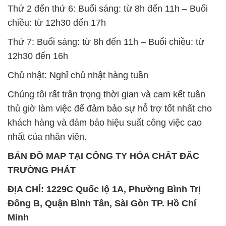
Chất Bảo Quản CMIT Thái
Phèn Nhôm – Al2(SO4)3 17%
Lan Thailand
Ấn Độ India
Chất tạo bọt Las P Tico Tank
Sodium Benzoate – Mốc Bột
IBC Bồn Việt Nam
Kalama Food Grade Mỹ Usa