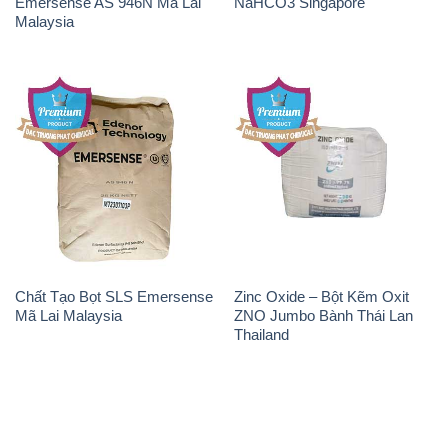
- 028.3756.1835 - 028.3756.1840 - 028.3756.1841-
028.3756.1842
- 0932.660.696 - 0901.326.566 - 0906.387.866 -
0902.765.866
📧 Email: hoachat@dactruongphat.vn
ĐỊA CHỈ
1229C Quốc lộ 1A, Phường Bình Trị Đông B,
Quận Bình Tân, TP. Hồ Chí Minh
CÔNG TY XNK TM SX HÓA CHẤT ĐẮC TRƯỜNG
PHÁT
Công ty Hóa Chất Đắc Trường Phát, hoạt động dưới