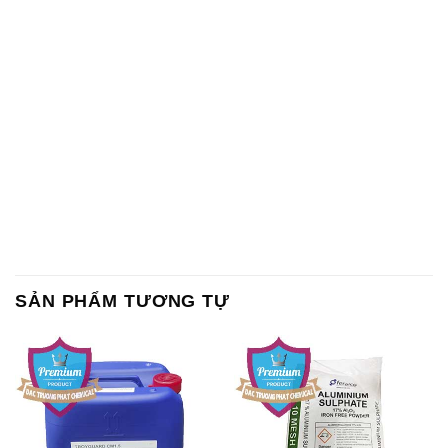
Magie Clorua – MGCL2 Dạng
CuSO4 – Đồng Sunfat Nga
Vảy Shreeji Magnesia Works
Russia
Ấn Độ India