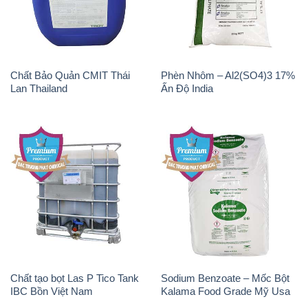
Natri Sunphit – NA2SO3
KOH ( 90%) – Potassium
Trung Quốc China
Hydroxide Unid Hàn Quốc
Korea
Chất Tạo Bọt SLS Emery –
Sodium Bicarbonate – Bicar
Emersense AS 946N Mã Lai
NaHCO3 Singapore
Malaysia