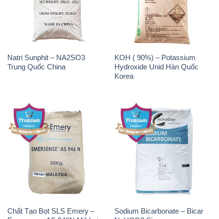
THÔNG TIN
Giới thiệu
Sản phẩm
Chính sách và quy định chung
Tin tức
Liên hệ
📞
PHÒNG KINH DOANH - CÔNG TY HÓA CHẤT
ĐẮC TRƯỜNG PHÁT
🌐
🌐 Website: https://hoachattayrua.net/
📞 Hotline: - 0933.920.505 - 028.3504.5555