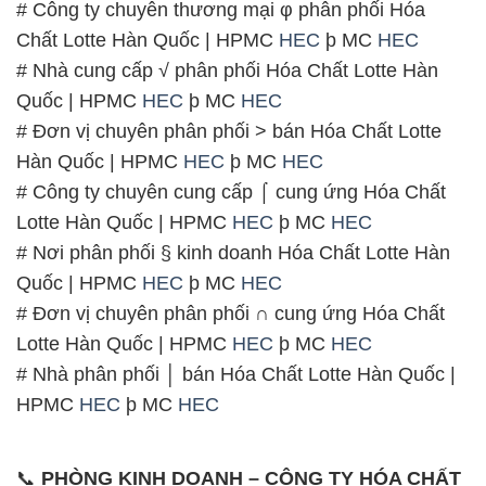
12h30 đến 16h
Chủ nhật: Nghỉ chủ nhật hàng tuần
Chúng tôi rất trân trọng thời gian và cam kết tuân
thủ giờ làm việc để đảm bảo sự hỗ trợ tốt nhất cho
khách hàng và đảm bảo hiệu suất công việc cao
nhất của nhân viên.
BẢN ĐỒ MAP TẠI CÔNG TY HÓA CHẤT ĐẮC
TRƯỜNG PHÁT
ĐỊA CHỈ: 1229C Quốc lộ 1A, Phường Bình Trị
Đông B, Quận Bình Tân, Sài Gòn TP. Hồ Chí
Minh