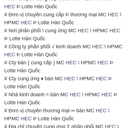
HEC
Þ Lotte Hàn Quốc
# Đơn vị chuyên cung cấp Þ thương mại MC
HEC
\
HPMC
HEC
Þ Lotte Hàn Quốc
# Nơi phân phối \ cung ứng MC
HEC
\ HPMC
HEC
Þ Lotte Hàn Quốc
# Công ty phân phối √ kinh doanh MC
HEC
\ HPMC
HEC
Þ Lotte Hàn Quốc
# Cty bán { cung cấp } MC
HEC
\ HPMC
HEC
Þ
Lotte Hàn Quốc
# Cty cung ứng ♦ bán MC
HEC
\ HPMC
HEC
Þ
Lotte Hàn Quốc
# Nhà kinh doanh ≈ bán MC
HEC
\ HPMC
HEC
Þ
Lotte Hàn Quốc
# Đơn vị chuyên thương mại ═ bán MC
HEC
\
HPMC
HEC
Þ Lotte Hàn Quốc
# Địa chỉ chuyên cung ứng Σ phân phối MC
HEC
\