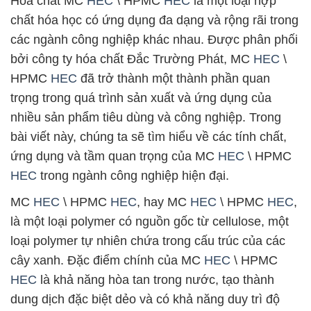
Hóa chất MC
HEC
\ HPMC
HEC
là một loại hợp
chất hóa học có ứng dụng đa dạng và rộng rãi trong
các ngành công nghiệp khác nhau. Được phân phối
bởi công ty hóa chất Đắc Trường Phát, MC
HEC
\
HPMC
HEC
đã trở thành một thành phần quan
trọng trong quá trình sản xuất và ứng dụng của
nhiều sản phẩm tiêu dùng và công nghiệp. Trong
bài viết này, chúng ta sẽ tìm hiểu về các tính chất,
ứng dụng và tầm quan trọng của MC
HEC
\ HPMC
HEC
trong ngành công nghiệp hiện đại.
MC
HEC
\ HPMC
HEC
, hay MC
HEC
\ HPMC
HEC
,
là một loại polymer có nguồn gốc từ cellulose, một
loại polymer tự nhiên chứa trong cấu trúc của các
cây xanh. Đặc điểm chính của MC
HEC
\ HPMC
HEC
là khả năng hòa tan trong nước, tạo thành
dung dịch đặc biệt dẻo và có khả năng duy trì độ