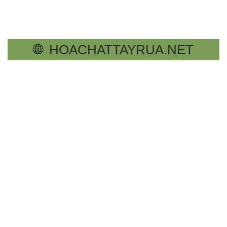
🌐
HOACHATTAYRUA.NET